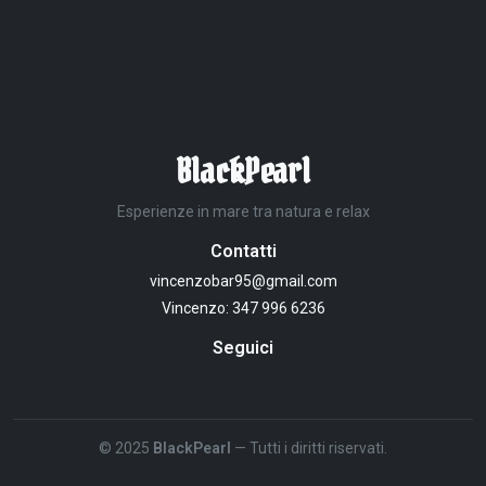
BlackPearl
Esperienze in mare tra natura e relax
Contatti
vincenzobar95@gmail.com
Vincenzo:
347 996 6236
Seguici
© 2025
BlackPearl
— Tutti i diritti riservati.